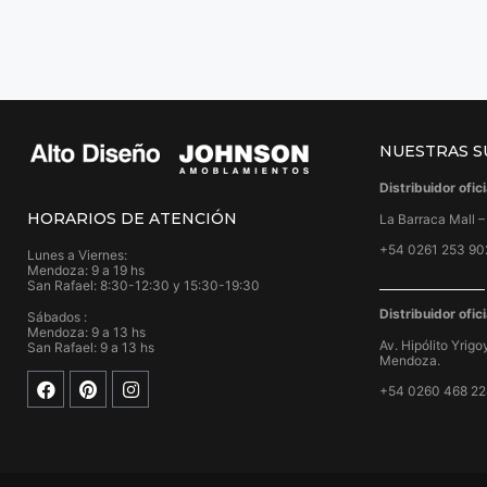
NUESTRAS S
Distribuidor ofi
HORARIOS DE ATENCIÓN
La Barraca Mall 
+54 0261 253 90
Lunes a Viernes:
Mendoza: 9 a 19 hs
San Rafael: 8:30-12:30 y 15:30-19:30
Distribuidor ofi
Sábados :
Mendoza: 9 a 13 hs
Av. Hipólito Yrig
San Rafael: 9 a 13 hs
Mendoza.
+54 0260 468 2