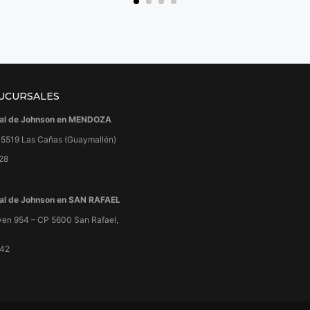
UCURSALES
cial de Johnson en MENDOZA
– 5519 Las Cañas (Guaymallén)
28
cial de Johnson en SAN RAFAEL
oyen 954 – CP 5600 San Rafael,
242