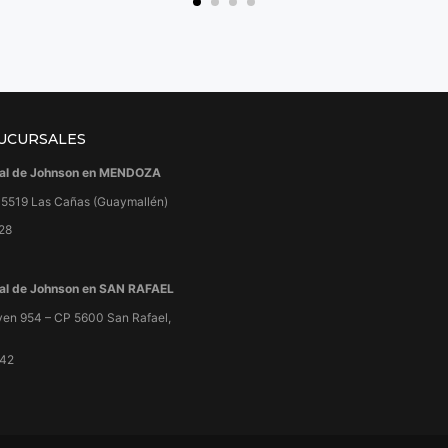
UCURSALES
cial de Johnson en MENDOZA
– 5519 Las Cañas (Guaymallén)
28
cial de Johnson en SAN RAFAEL
oyen 954 – CP 5600 San Rafael,
242