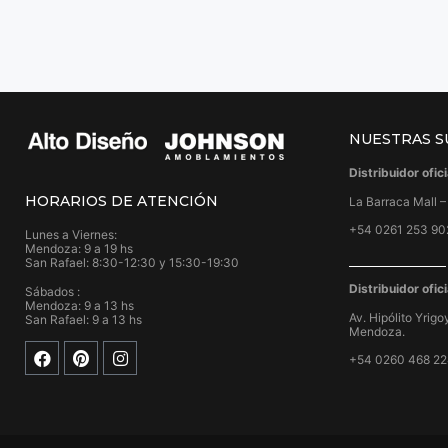
NUESTRAS S
Distribuidor ofi
HORARIOS DE ATENCIÓN
La Barraca Mall 
+54 0261 253 90
Lunes a Viernes:
Mendoza: 9 a 19 hs
San Rafael: 8:30-12:30 y 15:30-19:30
Distribuidor ofi
Sábados :
Mendoza: 9 a 13 hs
Av. Hipólito Yrig
San Rafael: 9 a 13 hs
Mendoza.
+54 0260 468 2